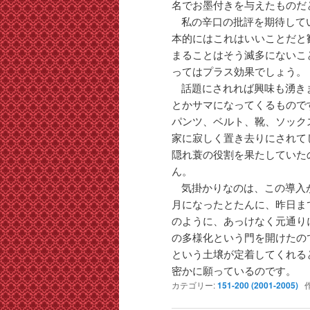
名でお墨付きを与えたものだ
私の辛口の批評を期待して
本的にはこれはいいことだと
まることはそう滅多にないこ
ってはプラス効果でしょう。
話題にされれば興味も湧き
とかサマになってくるもので
パンツ、ベルト、靴、ソック
家に寂しく置き去りにされて
隠れ蓑の役割を果たしていた
ん。
気掛かりなのは、この導入
月になったとたんに、昨日ま
のように、あっけなく元通り
の多様化という門を開けたの
という土壌が定着してくれる
密かに願っているのです。
カテゴリー:
151-200 (2001-2005)
作