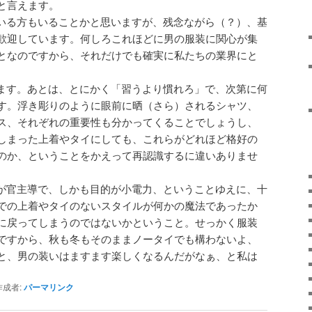
と言えます。
いる方もいることかと思いますが、残念ながら（？）、基
歓迎しています。何しろこれほどに男の服装に関心が集
となのですから、それだけでも確実に私たちの業界にと
ます。あとは、とにかく「習うより慣れろ」で、次第に何
す。浮き彫りのように眼前に晒（さら）されるシャツ、
ス、それぞれの重要性も分かってくることでしょうし、
しまった上着やタイにしても、これらがどれほど格好の
のか、ということをかえって再認識するに違いありませ
が官主導で、しかも目的が小電力、ということゆえに、十
での上着やタイのないスタイルが何かの魔法であったか
に戻ってしまうのではないかということ。せっかく服装
ですから、秋も冬もそのままノータイでも構わないよ、
と、男の装いはますます楽しくなるんだがなぁ、と私は
成者:
パーマリンク