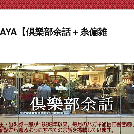
AWAYA【倶樂部余話＋糸偏雑