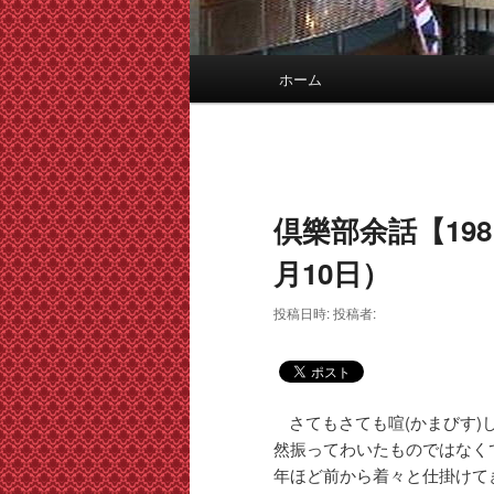
メ
ホーム
イ
ン
メ
ニ
ュ
倶樂部余話【198
ー
月10日）
投稿日時:
投稿者:
(
)
さてもさても喧
かまびす
然振ってわいたものではなく
年ほど前から着々と仕掛けて