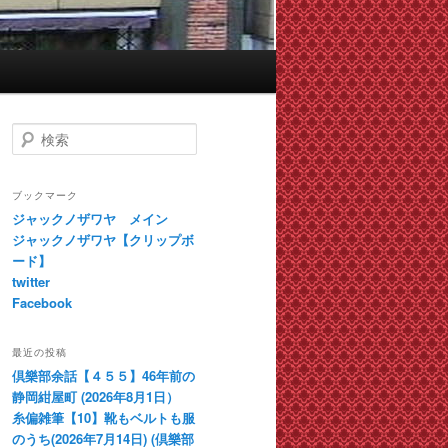
検
索
ブックマーク
ジャックノザワヤ メイン
ジャックノザワヤ【クリップボ
ード】
twitter
Facebook
最近の投稿
倶樂部余話【４５５】46年前の
静岡紺屋町 (2026年8月1日）
糸偏雑筆【10】靴もベルトも服
のうち(2026年7月14日) (倶樂部