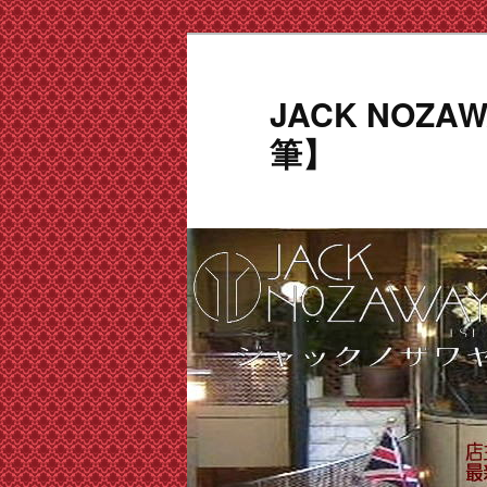
メ
イ
ン
JACK NOZ
コ
筆】
ン
テ
ン
ツ
へ
移
動