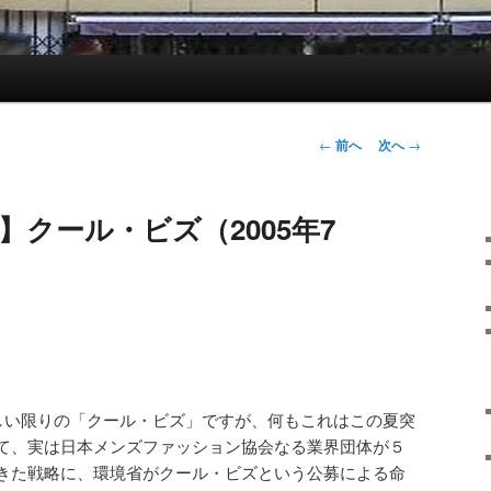
投
←
前へ
次へ
→
稿
ナ
】クール・ビズ（2005年7
ビ
ゲ
ー
シ
ョ
ン
しい限りの「クール・ビズ」ですが、何もこれはこの夏突
て、実は日本メンズファッション協会なる業界団体が５
きた戦略に、環境省がクール・ビズという公募による命