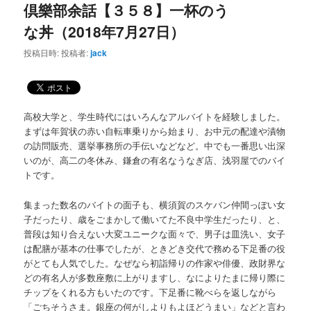
ー
倶樂部余話【３５８】一杯のう
な丼（2018年7月27日）
投稿日時:
投稿者:
jack
高校大学と、学生時代にはいろんなアルバイトを経験しました。
まずは年賀状の赤い自転車乗りから始まり、お中元の配達や漬物
の訪問販売、選挙事務所の手伝いなどなど。中でも一番思い出深
いのが、高二の冬休み、鎌倉の有名なうなぎ店、浅羽屋でのバイ
トです。
集まった数名のバイトの面子も、横須賀のスケバン仲間っぽい女
子だったり、歳をごまかして働いてた不良中学生だったり、と、
普段は知り合えない大変ユニークな面々で、男子は皿洗い、女子
は配膳が基本の仕事でしたが、ときどき交代で務める下足番の役
がとても人気でした。なぜなら初詣帰りの作家や俳優、政財界な
どの有名人が多数座敷に上がりますし、なによりたまに帰り際に
チップをくれる方もいたのです。下足番に靴べらを返しながら
「ごちそうさま。銀座の何がしよりもよほどうまい」などと言わ