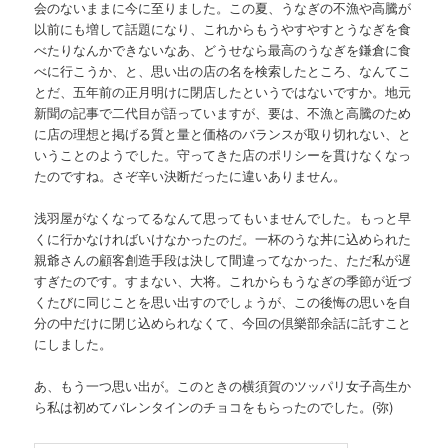
会のないままに今に至りました。この夏、うなぎの不漁や高騰が
以前にも増して話題になり、これからもうやすやすとうなぎを食
べたりなんかできないなあ、どうせなら最高のうなぎを鎌倉に食
べに行こうか、と、思い出の店の名を検索したところ、なんてこ
とだ、五年前の正月明けに閉店したというではないですか。地元
新聞の記事で二代目が語っていますが、要は、不漁と高騰のため
に店の理想と掲げる質と量と価格のバランスが取り切れない、と
いうことのようでした。守ってきた店のポリシーを貫けなくなっ
たのですね。さぞ辛い決断だったに違いありません。
浅羽屋がなくなってるなんて思ってもいませんでした。もっと早
くに行かなければいけなかったのだ。一杯のうな丼に込められた
親爺さんの顧客創造手段は決して間違ってなかった、ただ私が遅
すぎたのです。すまない、大将。これからもうなぎの季節が近づ
くたびに同じことを思い出すのでしょうが、この後悔の思いを自
分の中だけに閉じ込められなくて、今回の倶樂部余話に託すこと
にしました。
あ、もう一つ思い出が。このときの横須賀のツッパリ女子高生か
ら私は初めてバレンタインのチョコをもらったのでした。(弥)