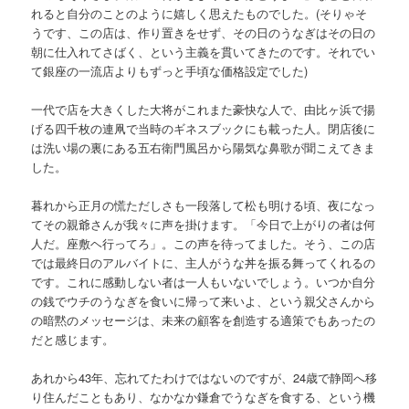
れると自分のことのように嬉しく思えたものでした。(そりゃそ
うです、この店は、作り置きをせず、その日のうなぎはその日の
朝に仕入れてさばく、という主義を貫いてきたのです。それでい
て銀座の一流店よりもずっと手頃な価格設定でした)
一代で店を大きくした大将がこれまた豪快な人で、由比ヶ浜で揚
げる四千枚の連凧で当時のギネスブックにも載った人。閉店後に
は洗い場の裏にある五右衛門風呂から陽気な鼻歌が聞こえてきま
した。
暮れから正月の慌ただしさも一段落して松も明ける頃、夜になっ
てその親爺さんが我々に声を掛けます。「今日で上がりの者は何
人だ。座敷ヘ行ってろ」。この声を待ってました。そう、この店
では最終日のアルバイトに、主人がうな丼を振る舞ってくれるの
です。これに感動しない者は一人もいないでしょう。いつか自分
の銭でウチのうなぎを食いに帰って来いよ、という親父さんから
の暗黙のメッセージは、未来の顧客を創造する適策でもあったの
だと感じます。
あれから43年、忘れてたわけではないのですが、24歳で静岡へ移
り住んだこともあり、なかなか鎌倉でうなぎを食する、という機