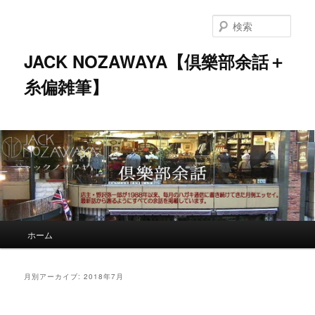
メ
サ
イ
ブ
検
ン
コ
索
コ
ン
JACK NOZAWAYA【倶樂部余話＋
ン
テ
糸偏雑筆】
テ
ン
ン
ツ
ツ
へ
へ
移
移
動
動
メ
ホーム
イ
ン
メ
月別アーカイブ:
2018年7月
ニ
ュ