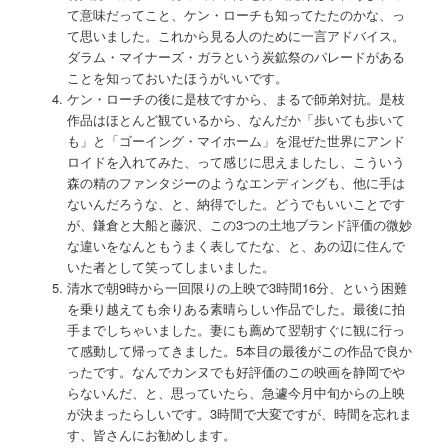
て意味だってこと、ケン・ローチも知ってたたのかな、っ
て思いました。これから見る人のために一言アドバイス。
ダラム・マイナーズ・ガラという炭鉱祭のパレードがある
ことを知っておいたほうがいいです。
ケン・ローチの後に是枝ですから、まるで師弟対抗。是枝
作品はほとんど観ているから、なんだか「歩いても歩いて
も」と「ゴーイング・マイホーム」を混ぜた世界にアンド
ロイドを入れてみた、って感じに思えましたし、こういう
森の精のファンタジーのようなエンディングも、他に手は
ないんだろうな、と、納得でした。どうでもいいことです
が、鎌倉と大船と藤沢、この3つの土地ブランド評価の微妙
な違いをなんともうまく表してたな、と、あの辺に住んで
いた者として笑ってしまいました。
清水で朝9時から一回限りの上映で3時間16分、という困難
を乗り越えても余りある素晴らしい作品でした。最後に拍
手までしちゃいました。妻にも薦めて翌朝すぐに観に行っ
て感動して帰ってきました。5本目の最後がこの作品で良か
ったです。なんでカンヌでも好評価のこの映画を静岡でや
らないんだ、と、思っていたら、急遽今月中旬からの上映
が決まったらしいです。3時間で大変ですが、時間を忘れま
す、皆さんにお勧めします。