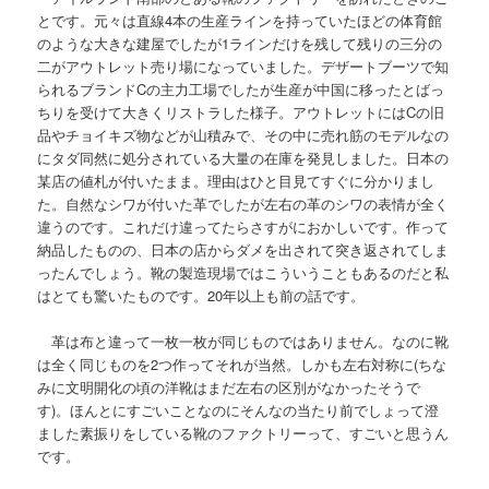
とです。元々は直線4本の生産ラインを持っていたほどの体育館
のような大きな建屋でしたが1ラインだけを残して残りの三分の
二がアウトレット売り場になっていました。デザートブーツで知
られるブランドCの主力工場でしたが生産が中国に移ったとばっ
ちりを受けて大きくリストラした様子。アウトレットにはCの旧
品やチョイキズ物などが山積みで、その中に売れ筋のモデルなの
にタダ同然に処分されている大量の在庫を発見しました。日本の
某店の値札が付いたまま。理由はひと目見てすぐに分かりまし
た。自然なシワが付いた革でしたが左右の革のシワの表情が全く
違うのです。これだけ違ってたらさすがにおかしいです。作って
納品したものの、日本の店からダメを出されて突き返されてしま
ったんでしょう。靴の製造現場ではこういうこともあるのだと私
はとても驚いたものです。20年以上も前の話です。
革は布と違って一枚一枚が同じものではありません。なのに靴
は全く同じものを2つ作ってそれが当然。しかも左右対称に(ちな
みに文明開化の頃の洋靴はまだ左右の区別がなかったそうで
す)。ほんとにすごいことなのにそんなの当たり前でしょって澄
ました素振りをしている靴のファクトリーって、すごいと思うん
です。