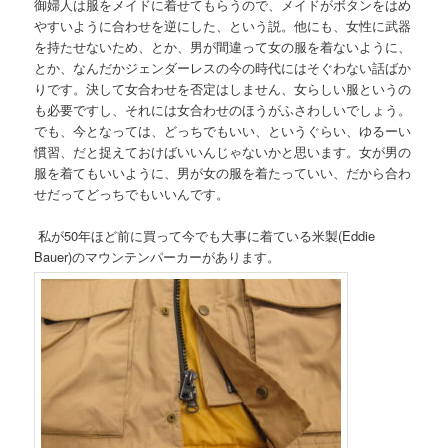
御婦人は服をメイドに着せてもらうので、メイドがボタンをはめ
やすいように合わせを逆にした、という説。他にも、女性に武器
を持たせないため、とか、男が間違って女の服を着ないように、
とか、なんだかジェンダーレスの今の時代にはそぐわない話ばか
りです。決して女合わせを否定はしません、女らしい服というの
も必要ですし、それには女合わせのほうがふさわしいでしょう。
でも、今となっては、どっちでもいい、というぐらい、ゆるーい
慣習、だと捉えておけばいいんじゃないかと思います。女が男の
服を着てもいいように、男が女の服を着たっていい、だから合わ
せだってどっちでもいいんです。
私が50年ほど前に買って今でも大事に着ている米製(Eddie
Bauer)のマウンテンパーカーがあります。