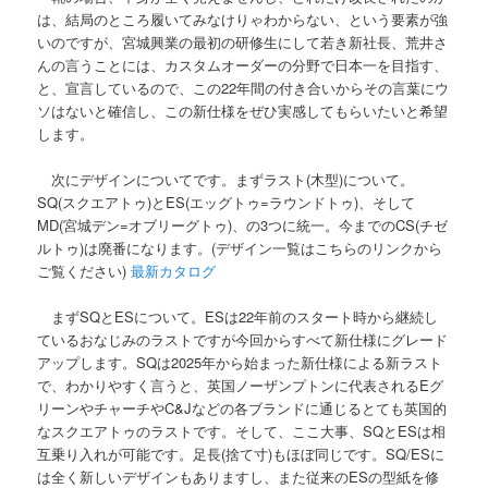
は、結局のところ履いてみなけりゃわからない、という要素が強
いのですが、宮城興業の最初の研修生にして若き新社長、荒井さ
んの言うことには、カスタムオーダーの分野で日本一を目指す、
と、宣言しているので、この22年間の付き合いからその言葉にウ
ソはないと確信し、この新仕様をぜひ実感してもらいたいと希望
します。
次にデザインについてです。まずラスト(木型)について。
SQ(スクエアトゥ)とES(エッグトゥ=ラウンドトゥ)、そして
MD(宮城デン=オブリーグトゥ)、の3つに統一。今までのCS(チゼ
ルトゥ)は廃番になります。(デザイン一覧はこちらのリンクから
ご覧ください)
最新カタログ
まずSQとESについて。ESは22年前のスタート時から継続し
ているおなじみのラストですが今回からすべて新仕様にグレード
アップします。SQは2025年から始まった新仕様による新ラスト
で、わかりやすく言うと、英国ノーザンプトンに代表されるEグ
リーンやチャーチやC&Jなどの各ブランドに通じるとても英国的
なスクエアトゥのラストです。そして、ここ大事、SQとESは相
互乗り入れが可能です。足長(捨て寸)もほぼ同じです。SQ/ESに
は全く新しいデザインもありますし、また従来のESの型紙を修