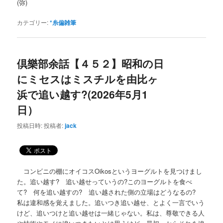
(弥)
カテゴリー:
*糸偏雑筆
倶樂部余話【４５２】昭和の日
にミセスはミスチルを由比ヶ
浜で追い越す?(2026年5月1
日）
投稿日時:
投稿者:
jack
コンビニの棚にオイコスOikosというヨーグルトを見つけまし
た。追い越す? 追い越せっていうの?このヨーグルトを食べ
て? 何を追い越すの? 追い越された側の立場はどうなるの?
私は違和感を覚えました。追いつき追い越せ、とよく一言でいう
けど、追いつけと追い越せは一緒じゃない。私は、尊敬できる人