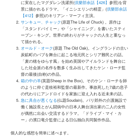
に実在したマグダレン洗濯所(
倶樂部余話【426】
参照)を背
景に描かれるドラマ。「イニシエリンの精霊」(
倶樂部余話
【412】
参照)のキリアン・マーフィ主演。
サンキュー、チャック
(原題The Life of Chuck) 。原作は
「スタンドバイミー」や「シャイニング」を書いたスティ
ーブン・キング。世界の終わりがチャックの人生と重なっ
て描かれる。
オールド・オーク
(原題 The Old Oak)。イングランドの古い
炭鉱町のパブを舞台に起こる地元民とシリア難民との話。
「麦の穂をゆらす風」を始め英国やアイルランドを舞台に
した社会派の名作を数多く生み出してきたケン・ローチ監
督の最後(自称)の作品。
箱の中の羊
(英題Sheep in the Box)。そのケン・ローチを師
のように仰ぐ是枝裕和監督の最新作。事故死した7歳の息子
の代わりにアンドロイドを家族に迎え入れる近未来の話。
急に具合が悪くなる
(仏題Soudain)。パリ郊外の介護施設で
働く施設長とがん闘病中の日本人舞台演出家の二人の女性
が偶然に出会い交流するドラマ。「ドライブ・マイ・カ
ー」の濱口竜介監督による日仏独白共同製作作品。
個人的な感想を簡単に述べます。