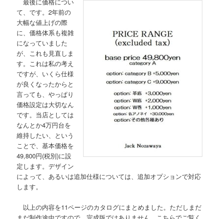
最後に価格につい
て、です。2年前の
大幅な値上げの際
に、価格体系も複雑
になっていました
が、これも見直しま
す。これは私の考え
ですが、いくら仕様
が良くなったからと
言っても、やっぱり
価格設定は大切なん
です。当店としては
なんとか4万円台を
維持したい、という
ことで、基本価格を
49,800円(税別)に設
定します。デザイン
によって、あるいは追加仕様については、追加オプションで対応
します。
以上の内容を11ページのカタログにまとめました。ただしまだ
まだ制作途中ですので、完成版ではありません。こちらでご覧く