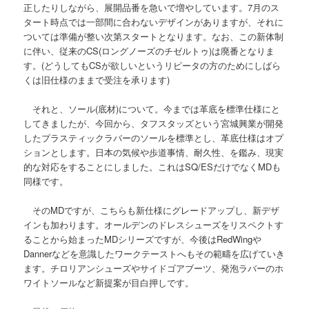
正したりしながら、展開品番を急いで増やしています。7月のス
タート時点では一部間に合わないデザインがありますが、それに
ついては準備が整い次第スタートとなります。なお、この新体制
に伴い、従来のCS(ロングノーズのチゼルトゥ)は廃番となりま
す。(どうしてもCSが欲しいというリピータの方のためにしばら
くは旧仕様のままで受注を承ります)
それと、ソール(底材)について。今までは革底を標準仕様にと
してきましたが、今回から、タフスタッズという宮城興業が開発
したプラスティックラバーのソールを標準とし、革底仕様はオプ
ションとします。日本の気候や歩道事情、耐久性、を鑑み、現実
的な対応をすることにしました。これはSQ/ESだけでなくMDも
同様です。
そのMDですが、こちらも新仕様にグレードアップし、新デザ
インも加わります。オールデンのドレスシューズをリスペクトす
ることから始まったMDシリーズですが、今後はRedWingや
Dannerなどを意識したワークテーストへもその範疇を広げていき
ます。チロリアンシューズやサイドゴアブーツ、発泡ラバーのホ
ワイトソールなど新提案が目白押しです。