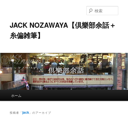
メ
サ
イ
ブ
検
ン
コ
索
コ
ン
JACK NOZAWAYA【倶樂部余話＋
ン
テ
糸偏雑筆】
テ
ン
ン
ツ
ツ
へ
へ
移
移
動
動
メ
ホーム
イ
ン
メ
jack
投稿者「
」のアーカイブ
ニ
ュ