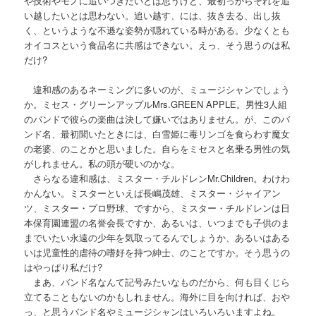
や技術やモノに追いつきたいとは思うけど、最初っからそれを追
い越したいとは思わない。追い越す、には、抜き去る、出し抜
く、というような不遜な姿勢が隠れている時がある。少なくとも
オイコスという食品名に共感はできない。えっ、そう思うのは私
だけ?
違和感のあるネーミングに多いのが、ミュージシャンでしょう
か。ミセス・グリーンアップルMrs.GREEN APPLE。男性3人組
のバンドで彼らの楽曲は決して嫌いではありません。が、このバ
ンド名、最初聞いたときには、白雪姫に毒リンゴを食らわす魔女
の老婆、のことかと思いました。自らをミセスと名乗る男性の気
がしれません。私の頭が硬いのかな。
さらなる違和感は、ミスター・チルドレンMr.Children。わけわ
かんない。ミスターといえば長嶋茂雄、ミスター・ジャイアン
ツ、ミスター・プロ野球、ですから、ミスター・チルドレンは日
本保育園連盟の名誉会長ですか、あるいは、いつまでも子供のま
までいたい永遠の少年を気取ってるんでしょうか、あるいはある
いは児童性的虐待の嗜好を持つ紳士、のことですか。そう思うの
はやっぱり私だけ?
まあ、バンド名なんて記号みたいなものだから、何も目くじら
立てることもないのかもしれません。海外に目を向ければ、おや
っ、と思うバンド名やミュージシャンはいろいろいますよね。