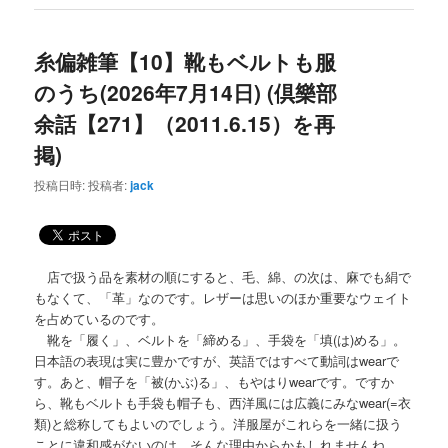
糸偏雑筆【10】靴もベルトも服
のうち(2026年7月14日) (倶樂部
余話【271】（2011.6.15）を再
掲)
投稿日時:
投稿者:
jack
店で扱う品を素材の順にすると、毛、綿、の次は、麻でも絹で
もなくて、「革」なのです。レザーは思いのほか重要なウェイト
を占めているのです。
靴を「履く」、ベルトを「締める」、手袋を「填(は)める」。
日本語の表現は実に豊かですが、英語ではすべて動詞はwearで
す。あと、帽子を「被(かぶ)る」、もやはりwearです。ですか
ら、靴もベルトも手袋も帽子も、西洋風には広義にみなwear(=衣
類)と総称してもよいのでしょう。洋服屋がこれらを一緒に扱う
ことに違和感がないのは、そんな理由からかもしれませんね。