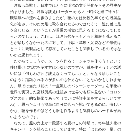
洋服も革靴も、日本ではともに明治の文明開化からその歴史が
始まりました。洋服は誂え(オーダー)から大正昭和と経て徐々に
既製服への流れを歩みましたが、靴の方は比較的早くから既製品
化が進み、そのため足に靴を合わせるのではなくて、逆に靴に足
を合わせる、ということが普通の感覚に思えるようになってしま
ったのでしょう。これは、江戸時代からもともと和服も誂えるこ
とが珍しくなかったのに対して、下駄・草履・足袋などの履物は
とっくに既製品として存在していたことも関係しているのではな
いかと思われます。
だからでしょうか、スーツを作ろう！シャツを作ろう！という
呼び掛けに抵抗を示す方は少ないのですが、靴を作ろう！との誘
いには「何もわざわざ誂えなくっても…」と、かなり珍しいこと
のように躊躇される方が多いのも仕方ないことなのかもしれませ
ん。服では当たり前の「一点流しのパターンオーダー」を革靴の
世界で実現した宮城興業の仕組みは世界でも類を見ない「コロン
ブスの卵」的な快挙であって（ついに特許申請をするらしいです
ね）、思ったよりも簡単に自分に合った靴ができるのに、悔しい
かな、靴を作るのはどうも服を作るよりも気持ちのハードルが高
いようなのです。
なので、服の売上が一段落する夏のこの時期は、毎年誂え靴の
キャンペーンを張ることにしています。特に「はじめの一足」の