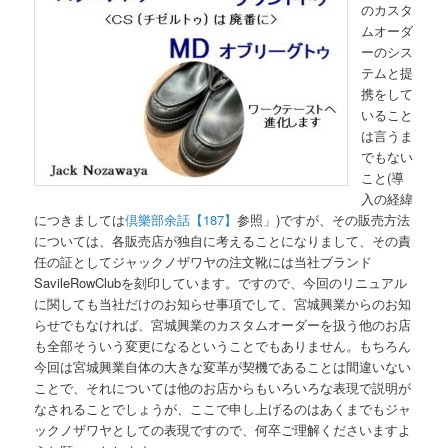
のカスタ
ムオーダ
ーのシス
テムと提
携をして
いること
は言うま
でもない
こと(導
入の経緯
につきましては
倶樂部余話【187】
参照」)ですが、その販売方法
については、各販売店が独自に考えることになりまして、その責
任の証としてジャックノザワヤの注文靴には当社ブランド
SavileRowClubを刻印しています。ですので、今回のリニュアル
に関しても当社だけのお知らせ事項でして、宮城興業からのお知
らせでもなければ、宮城興業のカスタムオーダーを扱う他のお店
も全部そういう変更になるということでもありません。もちろん
今回は宮城興業自体の大きな変革が契機であることは間違いない
ことで、それについては他のお店からもいろいろな表現で説明が
なされることでしょうが、ここで申し上げるのはあくまでもジャ
ックノザワヤとしての表現ですので、何卒ご理解くださいますよ