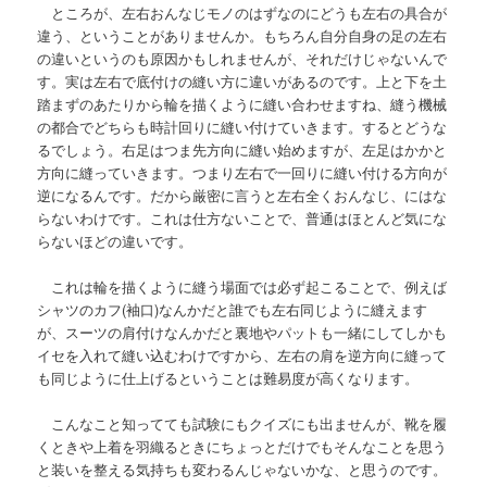
ところが、左右おんなじモノのはずなのにどうも左右の具合が
違う、ということがありませんか。もちろん自分自身の足の左右
の違いというのも原因かもしれませんが、それだけじゃないんで
す。実は左右で底付けの縫い方に違いがあるのです。上と下を土
踏まずのあたりから輪を描くように縫い合わせますね、縫う機械
の都合でどちらも時計回りに縫い付けていきます。するとどうな
るでしょう。右足はつま先方向に縫い始めますが、左足はかかと
方向に縫っていきます。つまり左右で一回りに縫い付ける方向が
逆になるんです。だから厳密に言うと左右全くおんなじ、にはな
らないわけです。これは仕方ないことで、普通はほとんど気にな
らないほどの違いです。
これは輪を描くように縫う場面では必ず起こることで、例えば
シャツのカフ(袖口)なんかだと誰でも左右同じように縫えます
が、スーツの肩付けなんかだと裏地やパットも一緒にしてしかも
イセを入れて縫い込むわけですから、左右の肩を逆方向に縫って
も同じように仕上げるということは難易度が高くなります。
こんなこと知ってても試験にもクイズにも出ませんが、靴を履
くときや上着を羽織るときにちょっとだけでもそんなことを思う
と装いを整える気持ちも変わるんじゃないかな、と思うのです。