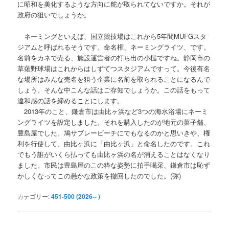
に昭和を美化するような方向に舵が取られてないですか。それが
政府の狙いでしょうか。
ネーミングといえば、国立競技場はこれから5年間MUFGスタ
ジアムと呼ばれるそうです。命名権、ネーミングライツ、です。
名前をカネで売る、施設運営者の打ち出の小槌ですね。静岡市の
草薙野球場はこれからはしずてつスタジアムですって。今後有名
な場所はみんな売名を狙う企業に名前を取られることになるんで
しょう。そんな中こんな話はご存知でしょうか。この話をもって
違和感の話を締めることにします。
2013年のこと、鎌倉市は由比ヶ浜など3つの海水浴場にネーミ
ングライツを設定しました。それを購入したのが地元の菓子舗、
豊島屋でした。鳩サブレービーチにでもなるのかと思いきや、権
利を行使して、由比ヶ浜に「由比ヶ浜」と命名したのです。これ
でもう誰がいくら払っても由比ヶ浜の名が消えることはなくなり
ました。市民は豊島屋のこの粋な姿勢に拍手喝采、鎌倉市は恥ず
かしくなってこの愚かな政策を撤回したのでした。(弥)
カテゴリー:
451-500 (2026-- )