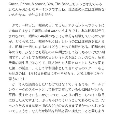
Queen, Prince, Madonna, Yes, The Band,,,ちょっと考えてみる
となんかおかしなネーミングですよね。英語圏の人には違和感な
いのかなぁ。余計なお世話か。
さて、一昨日は「昭和の日」でした。アクセントもフラットに
shōwaではなくて頭高にshó-waというようです。私は昭和32年生
まれなので、昭和の64年間のちょうど半分を経験しているのです
が、どうも私には「昭和を祝う日」というのには違和感を覚えま
す。昭和を一括りにするのはどうしたって無理がある。昭和の64
年のうち、少なくとも最初の20年間は決して祝っちゃいけない期
間です。どうしても昭和の日というものを設けたいのなら、昭和
天皇の誕生日ではなくて、現人神から人間ヒロヒトに人格を変え
た第二の誕生日、そして平和国家としてゼロからのスタートをし
た記念の日、8月15日を祝日にすべきだろう、と私は勝手にそう
思うのです。
が、そんな議論をしたいわけではなくて、そもそも、ゴールデ
ンウィークのスタートとして長年定着している4月29日を今さら
平日に戻すわけにもいかないので、みどりの日とこじつけて旗日
に残したんですよね。ぶっちゃけそういうことであるならば、だ
ったらそのまま意味不明のみどりの日のままで良かったんじゃな
いでしょうか。なんだか敗戦を終戦と言い換えたことと同じよう