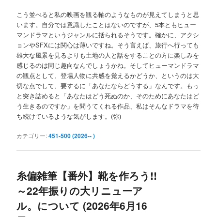
こう並べると私の映画を観る軸のようなものが見えてしまうと思
います。自分では意識したことはないのですが、5本ともヒュー
マンドラマというジャンルに括られるそうです。確かに、アクシ
ョンやSFXには関心は薄いですね。そう言えば、旅行へ行っても
雄大な風景を見るよりも土地の人と話をすることの方に楽しみを
感じるのは同じ趣向なんでしょうかね。そしてヒューマンドラマ
の観点として、登場人物に共感を覚えるかどうか、というのは大
切な点でして、要するに「あなたならどうする」なんです。もっ
と突き詰めると「あなたはどう死ぬのか、そのためにあなたはど
う生きるのですか」を問うてくれる作品、私はそんなドラマを待
ち続けているような気がします。(弥)
カテゴリー:
451-500 (2026-- )
糸偏雑筆【番外】靴を作ろう!!
～22年振りの大リニューア
ル。について (2026年6月16