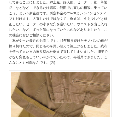
してみることにしました。紳士服。婦人服、セーター、靴、革製
品、などなど、できるだけ幅広い範囲でお直しの相談に乗ってい
こう、という新企画です。所定料金の**%offというインセンティ
ブも付けます。大直しだけではなくて、例えば、丈を少しだけ修
正したい、セーターの小さな穴を繕いたい、ウエストを出し入れ
したい、など、ずっと気になっていたものなどありましたら、こ
の機会にぜひご相談ください。
私がやった最近のお直しです。15年履き続けたチノパンの裾が
擦り切れたので、同じものを買い替えて裾上げをしました。残布
を使って古い方の擦り切れた裾まで直してしまいました。15年で
かなり変色もしていい味がでていたので、再活用できました。こ
んなことも可能なんです。(弥)