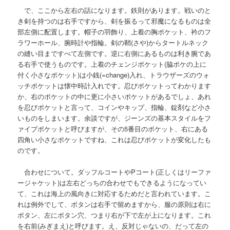
で、ここから左右の話になります。鉄則があります。戦いのと
き剣を持つのは右手ですから、剣を振るって邪魔になるものは全
部左側に配置します。帽子の羽飾り、上着の胸ポケット、衿のフ
ラワーホール、腕時計や指輪。剣の鞘(さや)からタートルネック
の縫い目まですべて左側です。逆に右側にあるものは利き腕であ
る右手で使うものです。上着のチェンジポケット(脇ポケの上に
付く小さなポケット)は小銭(=change)入れ、トラウザーズのウォ
ッチポケットは懐中時計入れです。忍びポケットってわかります
か、右のポケットの中に更に小さいポケットがあるでしょ、あれ
を忍びポケットと言って、コインやキップ、指輪、錠剤など小さ
いものをしまいます。余談ですが、ジーンズの基本スタイルをフ
ァイブポケットと呼びますが、その5番目のポケット、右にある
四角い小さなポケットですね、これは忍びポケットが変化したも
のです。
合わせについて。ダッフルコートやPコート(正しくはリーファ
ージャケット)は左右どっちの合わせでもできるようになってい
て、これは海上の風向きに対応するためだと言われています。こ
れは例外でして、ボタンは右手で留めますから、服の原則は右に
ボタン、左にボタン穴、つまり右が下で左が上になります。これ
を右前(みぎまえ)と呼びます。え、反対じゃないの、だって左の