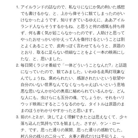
アイルランドの話なので、私なりになにか気の利いた感想
でも書けるかな、と、上から偉そうに観てしまったのがい
けなかったようです。知りすぎているゆえに、ああアイル
ランド人ならそうするかもね、と思うと何の感慨も持ち得
ず、何も書く気が起こらなかったのです。人助けと思って
やったおせっかいがかえって人を傷付けるということは割
とよくあることで、皮肉っぽく言わせてもらうと、原題の
とおり、取るに足らない些細なことをよく一本の映画にし
たな、と、思いました。
毎日聞くラジオ番組で「一体どういうことなんだ?」と話題
になっていたので、観てみました。いわゆる走馬灯現象な
んでしょうね。褒められたい、感謝されたいという欲望や
自分のいない世界なんてなくなっちゃえばいいという意地
悪な思いなんかが心の奥底に秘められているんかな、どん
な人にも。虫けらにも五分の魂、でしょうか。それをハリ
ウッド映画にするとこうなるのかな。タイトルは原題のま
まのほうがわかりやすかったと思います。
前の1.と2.が、決してよく理解できたとは思えなくて、少々
落ち込んだ気持ちで3.を観ました。さすが、ケン・ロー
チ、です。思った通りの展開、思った通りの感動でした。
村八分の残りの二分って、火事と葬式だけは手伝うよ、っ