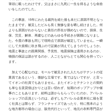
筆頭に載ったわけです。父はまさに九死に一生を得るような命拾
いをしたのでした。
この事故、15年にわたる裁判を経た後も未だに原因不明となっ
たままです。被災したビルも長く無惨な姿を晒し続けました。何
よりも原因がわからないと責任の所在が掴めないので、損保、生
保、労災、解体、再建などのあらゆる手続きが困難になりまし
た。今度の事故も同じで現時点で原因が確定していません。一瞬
にして大規模に吹き飛ぶので証拠が消えてしまうのでしょうか。
地震と事故との因果関係、予見性、地震保険は適用されるのか、
物損の保証は誰がするのか、人ごとながらとても関心を持ってい
ます。
加えて心配なのは、モールで被災された人たちがテナントの従
業員であるという、微妙な立場です。客ではないですが、と言っ
てイオンの社員でもありません。またイオンとテナントとの契約
も単なる賃貸借ばかりとは言い切れず、短期のポップアップや催
事のこともあります。給料は誰からもらっていたのか。アパレル
ショップの店員というのは、必ずしもアパレル企業本社に籍を置
く社員とは限らず、フランチャイズであったり、特に熊本のよう
な地方都市の場合には、販売代行といって、地元の衣料専門店が