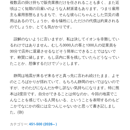
複数店の掛け持ちで販売業務だけを任されることも多く、また近
頃はごく短期の日雇いのような人材派遣もあります。つまり雇用
主も雇用形態もまちまちで、そんな彼らにちゃんとした労災の適
用はあるのでしょうか。命を犠牲にしただけの代償は約束される
のでしょうか。とても気がかりです。
誤解のないように言いますが、私は決してイオンを非難してい
るわけではありません。むしろ3000人の客と1300人の従業員を
30分で店外に退避させるなどそう簡単にできることではないで
す。称賛に値します。もし店内に客を残していたらどうなってい
たことか、想像するだけでゾッとします。
静岡は地震が来るぞ来るぞと真っ先に言われ続けたまま、よそ
のところばかりが揺れていて、もちろん静岡のせいではないので
すが、そのたびになんだか申し訳ない気持ちになります。特に熊
本は2度目です。自分ができることは何なのか。今回の地震でこ
んなことを感じている人間もいる、ということを表明するのもど
こかでなにかの役には立つんじゃないかと思って書き記しまし
た。(弥)
カテゴリー:
451-500 (2026-- )