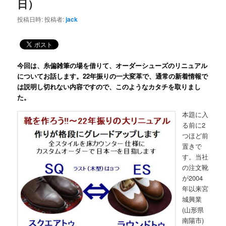
日）
投稿日時:
投稿者:
jack
今回は、糸偏雑筆の場を借りて、オーダーシューズのリニュアル
についてお話します。22年振りの一大変革で、通常の新着情報で
は説明し切れない内容ですので、このようなカタチを取りまし
た。
本題に入
る前に2
つほど前
置きで
す。当社
の注文靴
が2004
年以来宮
城興業
(山形県
南陽市)