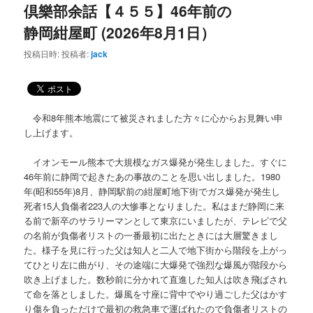
ー
倶樂部余話【４５５】46年前の
静岡紺屋町 (2026年8月1日）
投稿日時:
投稿者:
jack
令和8年熊本地震にて被災されました方々に心からお見舞い申
し上げます。
イオンモール熊本で大規模なガス爆発が発生しました。すぐに
46年前に静岡で起きたあの事故のことを思い出しました。1980
年(昭和55年)8月、静岡駅前の紺屋町地下街でガス爆発が発生し
死者15人負傷者223人の大惨事となりました。私はまだ静岡に来
る前で新卒のサラリーマンとして東京にいましたが、テレビで父
の名前が負傷者リストの一番最初に出たときには大層驚きまし
た。様子を見に行った父は知人と二人で地下街から階段を上がっ
てひとり左に曲がり、その途端に大爆発で強烈な爆風が階段から
吹き上げました。数秒前に分かれて直進した知人は吹き飛ばされ
て命を落としました。爆風を寸座に背中でやり過ごした父はかす
り傷を負っただけで最初の救急車で運ばれたので負傷者リストの