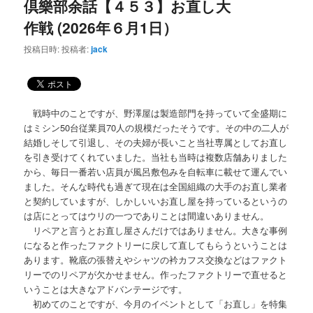
倶樂部余話【４５３】お直し大
作戦 (2026年６月1日）
投稿日時:
投稿者:
jack
戦時中のことですが、野澤屋は製造部門を持っていて全盛期に
はミシン50台従業員70人の規模だったそうです。その中の二人が
結婚しそして引退し、その夫婦が長いこと当社専属としてお直し
を引き受けてくれていました。当社も当時は複数店舗ありました
から、毎日一番若い店員が風呂敷包みを自転車に載せて運んでい
ました。そんな時代も過ぎて現在は全国組織の大手のお直し業者
と契約していますが、しかしいいお直し屋を持っているというの
は店にとってはウリの一つでありことは間違いありません。
リペアと言うとお直し屋さんだけではありません。大きな事例
になると作ったファクトリーに戻して直してもらうということは
あります。靴底の張替えやシャツの衿カフス交換などはファクト
リーでのリペアが欠かせません。作ったファクトリーで直せると
いうことは大きなアドバンテージです。
初めてのことですが、今月のイベントとして「お直し」を特集