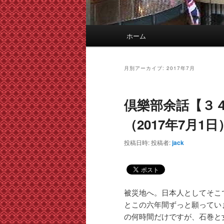
メ
ホーム
イ
ン
メ
月別アーカイブ:
2017年7月
ニ
ュ
倶樂部余話【３
ー
（2017年7月1日
投稿日時:
投稿者:
jack
被災地へ。日本人としてそこ
とこの六年間ずっと願ってい
の何時間だけですが、石巻と