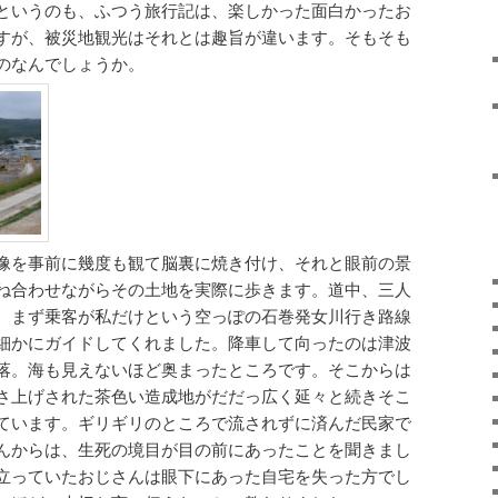
というのも、ふつう旅行記は、楽しかった面白かったお
すが、被災地観光はそれとは趣旨が違います。そもそも
のなんでしょうか。
像を事前に幾度も観て脳裏に焼き付け、それと眼前の景
ね合わせながらその土地を実際に歩きます。道中、三人
。まず乗客が私だけという空っぽの石巻発女川行き路線
細かにガイドしてくれました。降車して向ったのは津波
落。海も見えないほど奥まったところです。そこからは
さ上げされた茶色い造成地がだだっ広く延々と続きそこ
ています。ギリギリのところで流されずに済んだ民家で
んからは、生死の境目が目の前にあったことを聞きまし
立っていたおじさんは眼下にあった自宅を失った方でし