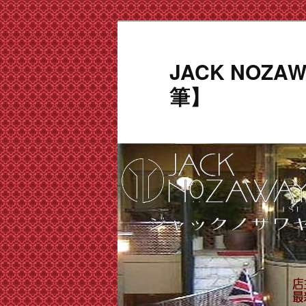
メ
サ
イ
ブ
ン
コ
JACK NOZ
コ
ン
筆】
ン
テ
テ
ン
ン
ツ
ツ
へ
へ
移
移
動
動