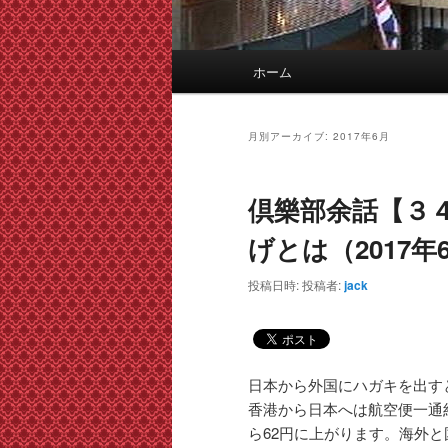
メ
ホーム
イ
ン
メ
月別アーカイブ:
2017年6月
ニ
ュ
倶樂部余話【３
ー
げとは（2017年
投稿日時:
投稿者:
jack
日本から外国にハガキを出すと
香港から日本へは航空便一通約
ら62円に上がります。海外