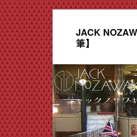
メ
サ
イ
ブ
ン
コ
JACK NOZ
コ
ン
筆】
ン
テ
テ
ン
ン
ツ
ツ
へ
へ
移
移
動
動