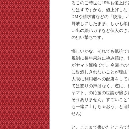
るこのご時世に19%も値上
なはずですから、値上げしな
DMや請求書などの「脱法」
野放しにしたまま、しかも年
い出の絵ハガキなど個人のさ
の狙い撃ちです。
悔しいかな、それでも抵抗で
規制に長年果敢に挑み続け、
がヤマト運輸です。今回その
に対処しきれないことが理由
大限に利用者への配慮をして
ては怒りの声はなく、逆に、
ヤマト、の応援の世論が醸さ
そうありません。すごいこと
も一緒に上げちゃおう、と追
せん)
と、ここまで書いたところで