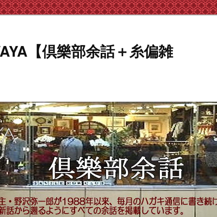
AWAYA【倶樂部余話＋糸偏雑