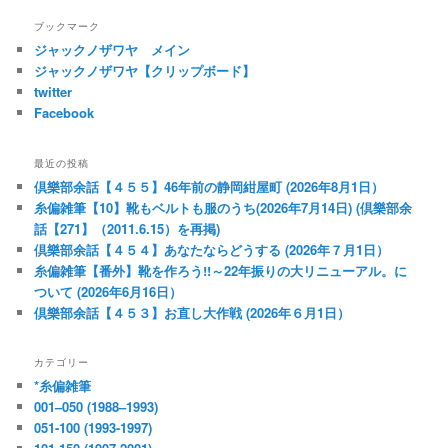
ブックマーク
ジャックノザワヤ メイン
ジャックノザワヤ【クリップボード】
twitter
Facebook
最近の投稿
倶樂部余話【４５５】46年前の静岡紺屋町 (2026年8月1日）
糸偏雑筆【10】靴もベルトも服のうち(2026年7月14日) (倶樂部余
話【271】（2011.6.15）を再掲)
倶樂部余話【４５４】あなたならどうする (2026年７月1日）
糸偏雑筆【番外】靴を作ろう!!～22年振りの大リニューアル。に
ついて (2026年6月16日）
倶樂部余話【４５３】お直し大作戦 (2026年６月1日）
カテゴリー
*糸偏雑筆
001–050 (1988–1993)
051-100 (1993-1997)