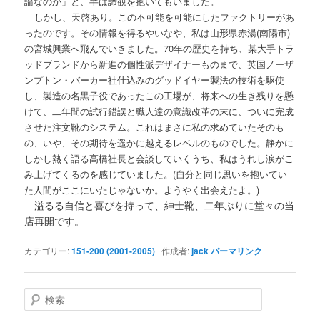
論なのか」と、半ば諦観を抱いてもいました。
しかし、天啓あり。この不可能を可能にしたファクトリーがあ
(
)
ったのです。その情報を得るやいなや、私は山形県赤湯
南陽市
70
の宮城興業へ飛んでいきました。
年の歴史を持ち、某大手トラ
ッドブランドから新進の個性派デザイナーものまで、英国ノーザ
ンプトン・バーカー社仕込みのグッドイヤー製法の技術を駆使
し、製造の名黒子役であったこの工場が、将来への生き残りを懸
けて、二年間の試行錯誤と職人達の意識改革の末に、ついに完成
させた注文靴のシステム。これはまさに私の求めていたそのも
の、いや、その期待を遥かに越えるレベルのものでした。静かに
しかし熱く語る高橋社長と会談していくうち、私はうれし涙がこ
(
み上げてくるのを感じていました。
自分と同じ思いを抱いてい
)
た人間がここにいたじゃないか。ようやく出会えたよ。
溢るる自信と喜びを持って、紳士靴、二年ぶりに堂々の当
店再開です。
カテゴリー:
151-200 (2001-2005)
作成者:
jack
パーマリンク
検
索