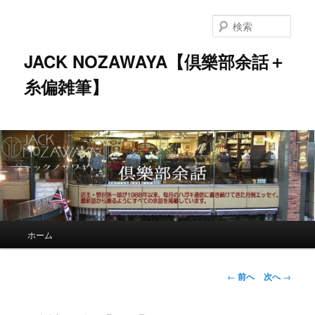
メ
イ
検
ン
索
コ
JACK NOZAWAYA【倶樂部余話＋
ン
糸偏雑筆】
テ
ン
ツ
へ
移
動
メ
ホーム
イ
ン
メ
投
←
前へ
次へ
→
ニ
稿
ュ
ナ