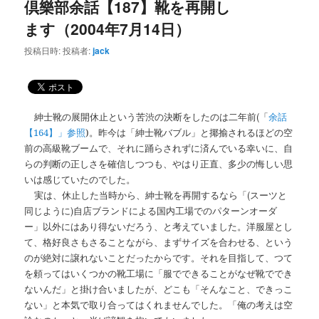
ー
倶樂部余話【187】靴を再開し
ビ
ゲ
ます（2004年7月14日）
ー
シ
投稿日時:
投稿者:
jack
ョ
ン
(
紳士靴の展開休止という苦渋の決断をしたのは二年前
「
余話
【164】」参照
)
。昨今は「紳士靴バブル」と揶揄されるほどの空
前の高級靴ブームで、それに踊らされずに済んでいる幸いに、自
らの判断の正しさを確信しつつも、やはり正直、多少の悔しい思
いは感じていたのでした。
(
実は、休止した当時から、紳士靴を再開するなら「
スーツと
)
同じように
自店ブランドによる国内工場でのパターンオーダ
ー」以外にはあり得ないだろう、と考えていました。洋服屋とし
て、格好良さもさることながら、まずサイズを合わせる、という
のが絶対に譲れないことだったからです。それを目指して、つて
を頼ってはいくつかの靴工場に「服でできることがなぜ靴ででき
ないんだ」と掛け合いましたが、どこも「そんなこと、できっこ
ない」と本気で取り合ってはくれませんでした。「俺の考えは空