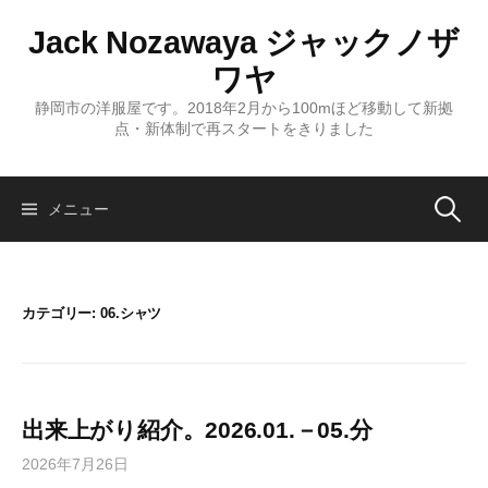
コ
Jack Nozawaya ジャックノザ
ン
テ
ワヤ
ン
静岡市の洋服屋です。2018年2月から100mほど移動して新拠
ツ
点・新体制で再スタートをきりました
へ
ス
キ
検
メニュー
ッ
プ
索:
カテゴリー:
06.シャツ
出来上がり紹介。2026.01.－05.分
2026年7月26日