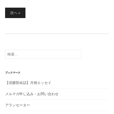
投
次へ »
稿
の
ペ
ー
ジ
送
り
検
索:
ブックマーク
【倶樂部余話】月例エッセイ
メルマガ申し込み・お問い合わせ
アランセーター