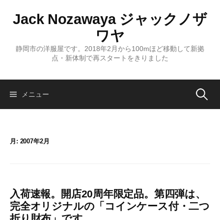
コ
Jack Nozawaya ジャックノザ
ン
テ
ワヤ
ン
静岡市の洋服屋です。2018年2月から100mほど移動して新拠
ツ
点・新体制で再スタートをきりました
へ
ス
キ
検
メニュー
ッ
プ
索:
月:
2007年2月
入荷速報。開店20周年限定品。第四弾は、
完全オリジナルの「コインケース付・二つ
折り財布」です。