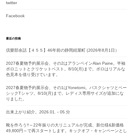
twitter
Facebook
最近の投稿
倶樂部余話【４５５】46年前の静岡紺屋町 (2026年8月1日）
2027春夏物予約展示会、その2はアランペインAlan Paine。半袖
ポロニットとクリケットベスト。8/10(月)まで。ポロはリアルな
色見本を借り受けています。
2027春夏物予約展示会、その1はYonetomi。バスクシャツとベー
シックTシャツ。8/10(月)まで。レディス専用サイズが追加にな
りました。
出来上がり紹介。2026.01.－05.分
靴を作ろう!!～22年振りの大リニュアルが完成、新仕様&新価格
49,800円～で再スタートします。キックオフ・キャンペーンとし