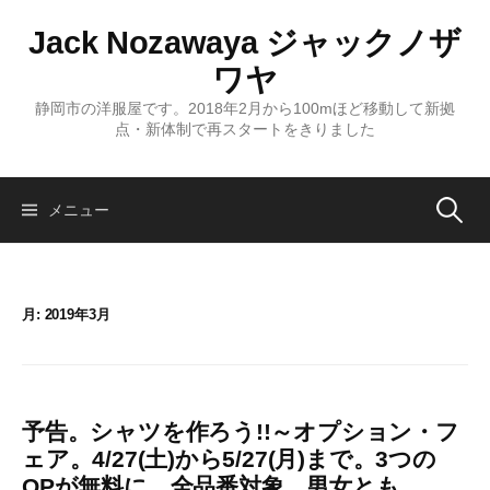
コ
Jack Nozawaya ジャックノザ
ン
テ
ワヤ
ン
静岡市の洋服屋です。2018年2月から100mほど移動して新拠
ツ
点・新体制で再スタートをきりました
へ
ス
キ
検
メニュー
ッ
プ
索:
月:
2019年3月
予告。シャツを作ろう!!～オプション・フ
ェア。4/27(土)から5/27(月)まで。3つの
OPが無料に。全品番対象、男女とも。