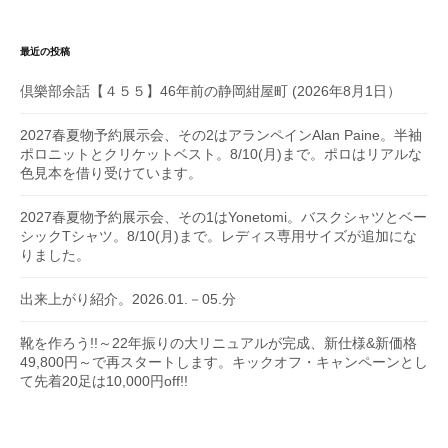
最近の投稿
倶樂部余話【４５５】46年前の静岡紺屋町 (2026年8月1日）
2027春夏物予約展示会、その2はアランペインAlan Paine。半袖
ポロニットとクリケットベスト。8/10(月)まで。ポロはリアルな
色見本を借り受けています。
2027春夏物予約展示会、その1はYonetomi。バスクシャツとベー
シックTシャツ。8/10(月)まで。レディス専用サイズが追加にな
りました。
出来上がり紹介。2026.01.－05.分
靴を作ろう!!～22年振りの大リニュアルが完成、新仕様&新価格
49,800円～で再スタートします。キックオフ・キャンペーンとし
て先着20足は10,000円off!!