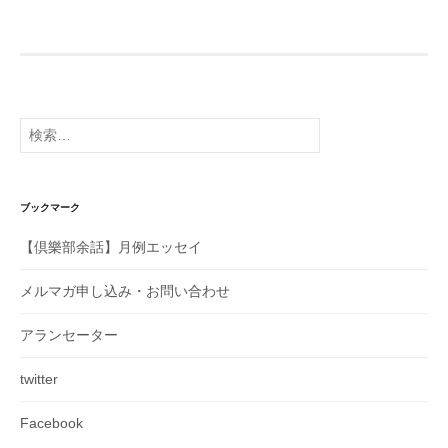
の
ペ
ー
ジ
送
り
検
索:
ブックマーク
【倶樂部余話】月例エッセイ
メルマガ申し込み・お問い合わせ
アランセーター
twitter
Facebook