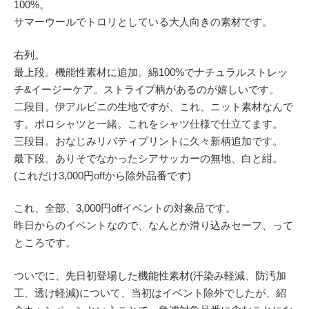
100%。
サマーウールでトロリとしている大人向きの素材です。
右列。
最上段。機能性素材に追加。綿100%でナチュラルストレッ
チ&イージーケア。ストライプ柄があるのが嬉しいです。
二段目。伊アルビニの生地ですが、これ、ニット素材なんで
す。ポロシャツと一緒。これをシャツ仕様で仕立てます。
三段目。おなじみリバティプリントに久々新柄追加です。
最下段。ありそでなかったシアサッカーの無地、白と紺。
(これだけ3,000円offから除外品番です)
これ、全部、3,000円offイベントの対象品です。
昨日からのイベントなので、なんとか滑り込みセーフ、って
ところです。
ついでに、先日初登場した機能性素材(汗染み軽減、防汚加
工、透け軽減)について、当初はイベント除外でしたが、紹