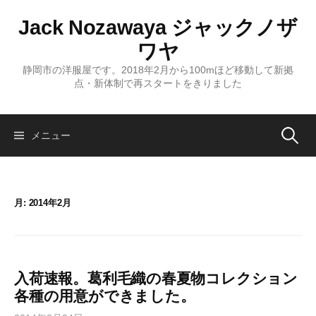
コ
Jack Nozawaya ジャックノザ
ン
テ
ワヤ
ン
静岡市の洋服屋です。2018年2月から100mほど移動して新拠
ツ
点・新体制で再スタートをきりました
へ
ス
キ
検
メニュー
ッ
プ
索:
月:
2014年2月
入荷速報。葛利毛織の春夏物コレクション
各種の用意ができました。