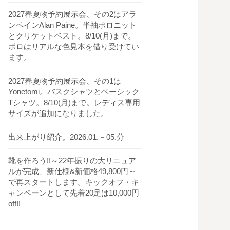
2027春夏物予約展示会、その2はアラ
ンペインAlan Paine。半袖ポロニット
とクリケットベスト。8/10(月)まで。
ポロはリアルな色見本を借り受けてい
ます。
2027春夏物予約展示会、その1は
Yonetomi。バスクシャツとベーシック
Tシャツ。8/10(月)まで。レディス専用
サイズが追加になりました。
出来上がり紹介。2026.01.－05.分
靴を作ろう!!～22年振りの大リニュア
ルが完成、新仕様&新価格49,800円～
で再スタートします。キックオフ・キ
ャンペーンとして先着20足は10,000円
off!!