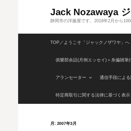
コ
Jack Nozaway
ン
テ
静岡市の洋服屋です。2018年2月から1
ン
ツ
TOP／ようこそ「ジャックノザワヤ」へ
へ
ス
キ
俱樂部余話(月例エッセイ)＋糸偏雑筆(
ッ
プ
アランセーター
通信手段による
特定商取引に関する法律に基づく表示
月:
2007年3月