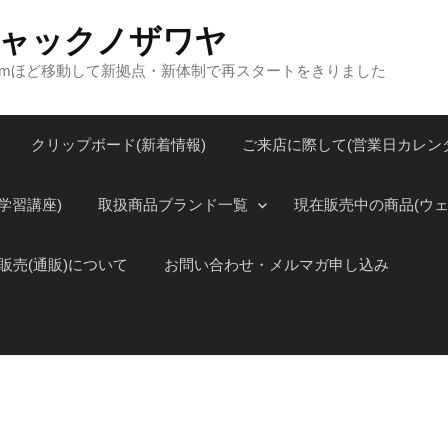
a ジャックノザワヤ
00mほど移動して新拠点・新体制で再スタートをきりました
クリップボード(新着情報)
ご来店に際して(営業日カレン
学習講座)
取扱商品ブランド一覧
現在販売中の商品(ウェ
販売(通販)について
お問い合わせ・メルマガ申し込み