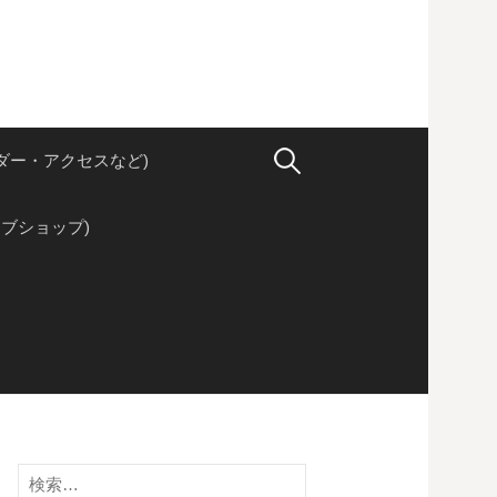
検
ダー・アクセスなど)
索:
ブショップ)
検
索: