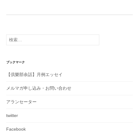
ペ
ー
ジ
送
り
検
索:
ブックマーク
【倶樂部余話】月例エッセイ
メルマガ申し込み・お問い合わせ
アランセーター
twitter
Facebook