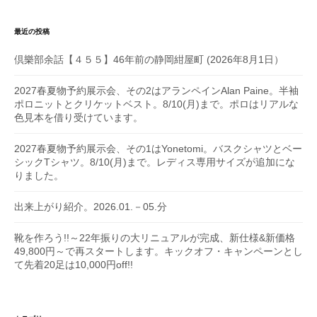
最近の投稿
倶樂部余話【４５５】46年前の静岡紺屋町 (2026年8月1日）
2027春夏物予約展示会、その2はアランペインAlan Paine。半袖
ポロニットとクリケットベスト。8/10(月)まで。ポロはリアルな
色見本を借り受けています。
2027春夏物予約展示会、その1はYonetomi。バスクシャツとベー
シックTシャツ。8/10(月)まで。レディス専用サイズが追加にな
りました。
出来上がり紹介。2026.01.－05.分
靴を作ろう!!～22年振りの大リニュアルが完成、新仕様&新価格
49,800円～で再スタートします。キックオフ・キャンペーンとし
て先着20足は10,000円off!!