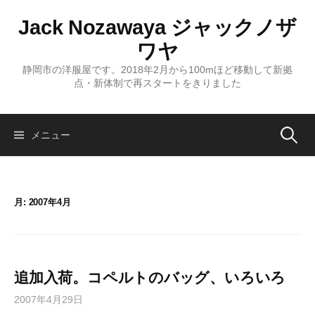
コ
Jack Nozawaya ジャックノザ
ン
テ
ワヤ
ン
静岡市の洋服屋です。2018年2月から100mほど移動して新拠
ツ
点・新体制で再スタートをきりました
へ
ス
キ
検
メニュー
ッ
プ
索:
月:
2007年4月
追加入荷。コペルトのバッグ、いろいろ
2007年4月29日