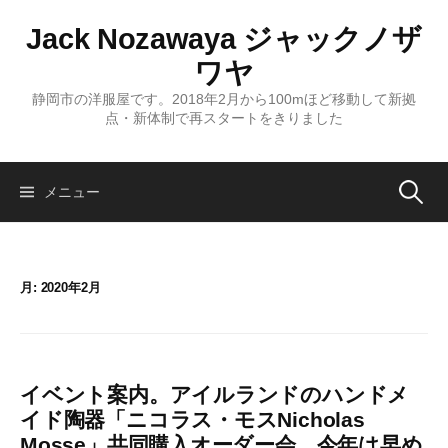
コ
Jack Nozawaya ジャックノザ
ン
テ
ワヤ
ン
静岡市の洋服屋です。2018年2月から100mほど移動して新拠
ツ
点・新体制で再スタートをきりました
へ
ス
キ
検
メニュー
ッ
プ
索:
月:
2020年2月
イベント案内。アイルランドのハンドメ
イド陶器「ニコラス・モスNicholas
Mosse」共同購入オーダー会、今年は早め