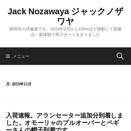
コ
Jack Nozawaya ジャックノザ
ン
テ
ワヤ
ン
静岡市の洋服屋です。2018年2月から100mほど移動して新拠
ツ
点・新体制で再スタートをきりました
へ
ス
キ
検
メニュー
ッ
プ
索:
月:
2015年11月
入荷速報。アランセーター追加分到着しま
した。オモーリャのプルオーバーとペギ
ーさんの帽子到着です。