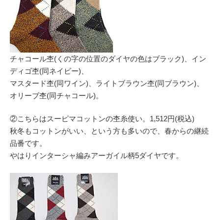
チャコール杢(くの字の位置のダイヤの色はブラック)、イン
ディゴ杢(同ネイビー)、
マスタード杢(同ワイン)、ライトブラウン杢(同ブラウン)、
オリーブ杢(同チャコール)。
②こちらはスーピマコットンの杢糸使い。1,512円(税込)
秋冬もコットンがいい、という方も多いので、春からの継続
品番です。
やはりインターシャ編みアーガイル柄5ダイヤです。