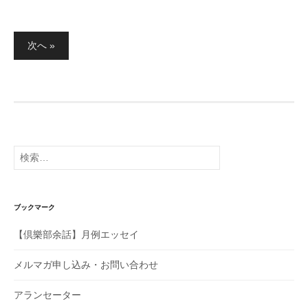
投
次へ »
稿
の
ペ
ー
ジ
送
り
検
索:
ブックマーク
【倶樂部余話】月例エッセイ
メルマガ申し込み・お問い合わせ
アランセーター