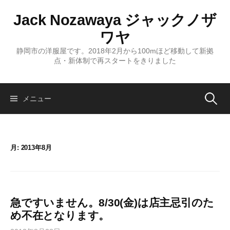
コ
Jack Nozawaya ジャックノザ
ン
テ
ワヤ
ン
静岡市の洋服屋です。2018年2月から100mほど移動して新拠
ツ
点・新体制で再スタートをきりました
へ
ス
キ
検
メニュー
ッ
プ
索:
月:
2013年8月
急ですいません。8/30(金)は店主忌引のた
め不在となります。