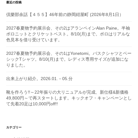
最近の投稿
倶樂部余話【４５５】46年前の静岡紺屋町 (2026年8月1日）
2027春夏物予約展示会、その2はアランペインAlan Paine。半袖
ポロニットとクリケットベスト。8/10(月)まで。ポロはリアルな
色見本を借り受けています。
2027春夏物予約展示会、その1はYonetomi。バスクシャツとベー
シックTシャツ。8/10(月)まで。レディス専用サイズが追加にな
りました。
出来上がり紹介。2026.01.－05.分
靴を作ろう!!～22年振りの大リニュアルが完成、新仕様&新価格
49,800円～で再スタートします。キックオフ・キャンペーンとし
て先着20足は10,000円off!!
カテゴリー