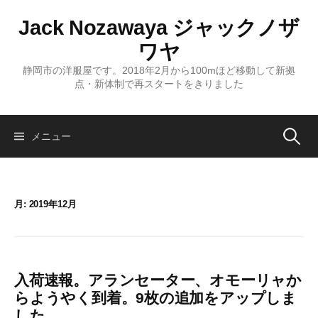
コ
Jack Nozawaya ジャックノザ
ン
テ
ワヤ
ン
静岡市の洋服屋です。2018年2月から100mほど移動して新拠
ツ
点・新体制で再スタートをきりました
へ
ス
キ
検
メニュー
ッ
プ
索:
月:
2019年12月
入荷速報。アランセーター、オモーリャか
らようやく到着。9枚の追加をアップしま
した。