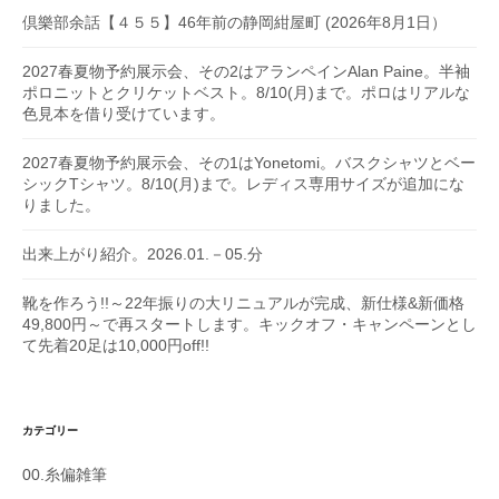
倶樂部余話【４５５】46年前の静岡紺屋町 (2026年8月1日）
2027春夏物予約展示会、その2はアランペインAlan Paine。半袖
ポロニットとクリケットベスト。8/10(月)まで。ポロはリアルな
色見本を借り受けています。
2027春夏物予約展示会、その1はYonetomi。バスクシャツとベー
シックTシャツ。8/10(月)まで。レディス専用サイズが追加にな
りました。
出来上がり紹介。2026.01.－05.分
靴を作ろう!!～22年振りの大リニュアルが完成、新仕様&新価格
49,800円～で再スタートします。キックオフ・キャンペーンとし
て先着20足は10,000円off!!
カテゴリー
00.糸偏雑筆