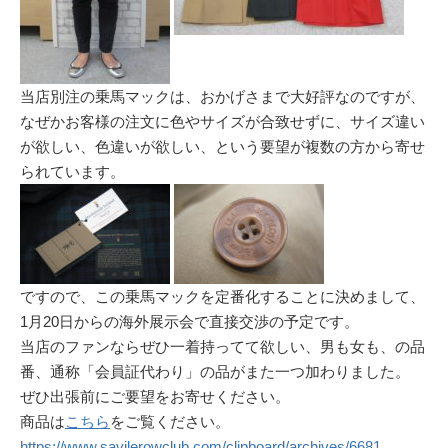
当店別注の乗馬マックは、おかげさまで大好評なのですが、
なぜかお客様の注文に色やサイズが合致せずに、サイズ違い
が欲しい、色違いが欲しい、という要望が複数の方から寄せ
られています。
ですので、この乗馬マックを定番化することに決めまして、
1月20日からの海外展示会で直接交渉の予定です。
当店のファンならぜひ一着持ってて欲しい、男も女も、の品
番、通称「会員証代わり」の品がまた一つ加わりました。
ぜひ出張前にご要望をお寄せください。
商品は
こちら
をご覧ください。
https://www.savilerowclub.com/clipboard/archives/6681