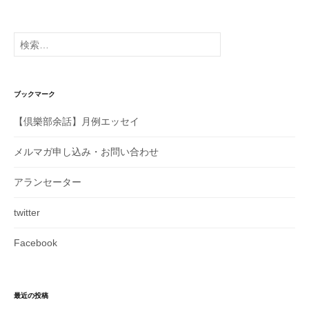
ジ
送
り
検
索:
ブックマーク
【倶樂部余話】月例エッセイ
メルマガ申し込み・お問い合わせ
アランセーター
twitter
Facebook
最近の投稿