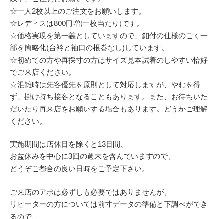
☆一人2枚以上のご注文をお願いします。
☆レディスは800円増(一枚当たり)です。
☆価格実現を第一義としていますので、釦付の仕様のごく一
部を簡略化(台衿と袖口の根巻なし)しています。
☆初めての方や再採寸の方はサイズ見本試着のしやすい恰好
でご来店ください。
☆混雑時は先客優先を原則として対応しますが、やむを得
ず、掛け持ち接客となることもあります。また、お待ちいた
だいたり再来店をお願いする場合もあります。どうかご理解
ください。
実施期間は店休日を除くと13日間、
お盆休みを中心に3回の週末を含んでいますので、
どうぞご都合の良い日時をご予定下さい。
ご来店のアポは必ずしも必要ではありませんが、
リピーターの方については前寸データの準備と下調べができ
るので、