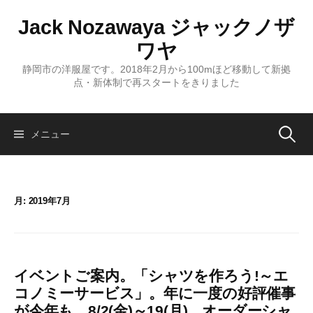
コ
Jack Nozawaya ジャックノザ
ン
テ
ワヤ
ン
静岡市の洋服屋です。2018年2月から100mほど移動して新拠
ツ
点・新体制で再スタートをきりました
へ
ス
キ
検
メニュー
ッ
プ
索:
月:
2019年7月
イベントご案内。「シャツを作ろう!～エ
コノミーサービス」。年に一度の好評催事
が今年も。8/2(金)～19(月)。オーダーシャ