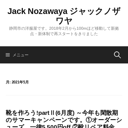
コ
Jack Nozawaya ジャックノザ
ン
テ
ワヤ
ン
静岡市の洋服屋です。2018年2月から100mほど移動して新拠
ツ
点・新体制で再スタートをきりました
へ
ス
キ
検
メニュー
ッ
プ
索:
月:
2021年5月
靴を作ろう!partⅡ(6月度) ～今年も閑散期
のサマーキャンペーンです。①オーダーシ
ューズ、一律5,500円off ②靴リペア料金