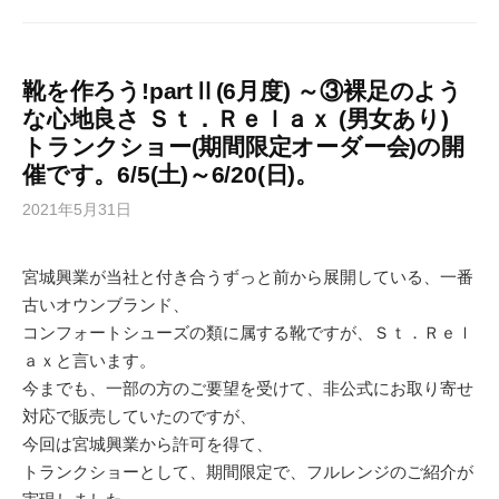
靴を作ろう!partⅡ(6月度) ～③裸足のよう
な心地良さ Ｓｔ．Ｒｅｌａｘ (男女あり)
トランクショー(期間限定オーダー会)の開
催です。6/5(土)～6/20(日)。
2021年5月31日
宮城興業が当社と付き合うずっと前から展開している、一番
古いオウンブランド、
コンフォートシューズの類に属する靴ですが、Ｓｔ．Ｒｅｌ
ａｘと言います。
今までも、一部の方のご要望を受けて、非公式にお取り寄せ
対応で販売していたのですが、
今回は宮城興業から許可を得て、
トランクショーとして、期間限定で、フルレンジのご紹介が