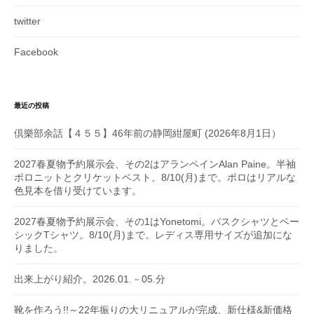
twitter
Facebook
最近の投稿
倶樂部余話【４５５】46年前の静岡紺屋町 (2026年8月1日）
2027春夏物予約展示会、その2はアランペインAlan Paine。半袖
ポロニットとクリケットベスト。8/10(月)まで。ポロはリアルな
色見本を借り受けています。
2027春夏物予約展示会、その1はYonetomi。バスクシャツとベー
シックTシャツ。8/10(月)まで。レディス専用サイズが追加にな
りました。
出来上がり紹介。2026.01.－05.分
靴を作ろう!!～22年振りの大リニュアルが完成、新仕様&新価格