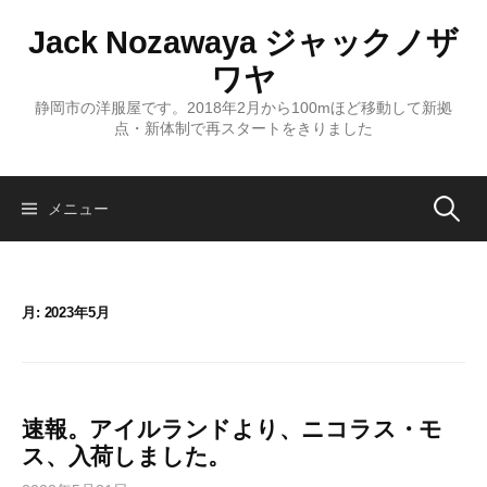
コ
Jack Nozawaya ジャックノザ
ン
テ
ワヤ
ン
静岡市の洋服屋です。2018年2月から100mほど移動して新拠
ツ
点・新体制で再スタートをきりました
へ
ス
キ
検
メニュー
ッ
プ
索:
月:
2023年5月
速報。アイルランドより、ニコラス・モ
ス、入荷しました。