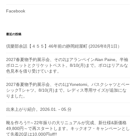
Facebook
最近の投稿
倶樂部余話【４５５】46年前の静岡紺屋町 (2026年8月1日）
2027春夏物予約展示会、その2はアランペインAlan Paine。半袖
ポロニットとクリケットベスト。8/10(月)まで。ポロはリアルな
色見本を借り受けています。
2027春夏物予約展示会、その1はYonetomi。バスクシャツとベー
シックTシャツ。8/10(月)まで。レディス専用サイズが追加にな
りました。
出来上がり紹介。2026.01.－05.分
靴を作ろう!!～22年振りの大リニュアルが完成、新仕様&新価格
49,800円～で再スタートします。キックオフ・キャンペーンとし
て先着20足は10,000円off!!