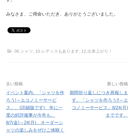
みなさま、ご用命いただき、ありがとうございました。
06.シャツ
,
10.レディスもあります
,
12.出来上がり！
投
古い投稿
新しい投稿
稿
イベント案内。「シャツを作
期間折り返しにつき再報しま
ろう!～エコノミーサービ
す。「シャツを作ろう!!～エ
ナ
ス」。(詳細版です) 年に一
コノミーサービス」8/24(月)
ビ
度の好評催事が今年も。
までです。
ゲ
8/7(金)～24(月)。オーダーシ
ー
ャツの楽しみをぜひご体験く