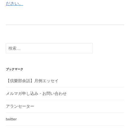
シ
ださい。
ョ
ン
検
索:
ブックマーク
【倶樂部余話】月例エッセイ
メルマガ申し込み・お問い合わせ
アランセーター
twitter