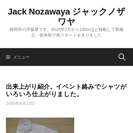
コ
Jack Nozawaya ジャックノザ
ン
テ
ワヤ
ン
静岡市の洋服屋です。2018年2月から100mほど移動して新拠
ツ
点・新体制で再スタートをきりました
へ
ス
キ
検
メニュー
ッ
プ
索:
出来上がり紹介。イベント絡みでシャツが
いろいろ仕上がりました。
2020年8月13日