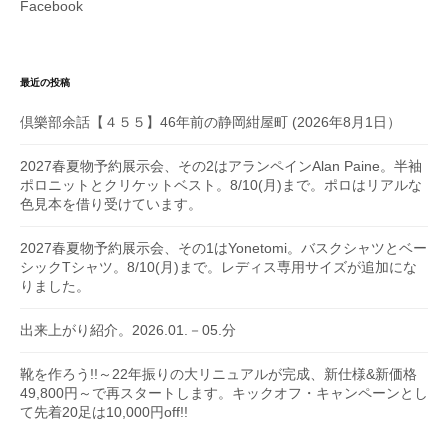
Facebook
最近の投稿
倶樂部余話【４５５】46年前の静岡紺屋町 (2026年8月1日）
2027春夏物予約展示会、その2はアランペインAlan Paine。半袖
ポロニットとクリケットベスト。8/10(月)まで。ポロはリアルな
色見本を借り受けています。
2027春夏物予約展示会、その1はYonetomi。バスクシャツとベー
シックTシャツ。8/10(月)まで。レディス専用サイズが追加にな
りました。
出来上がり紹介。2026.01.－05.分
靴を作ろう!!～22年振りの大リニュアルが完成、新仕様&新価格
49,800円～で再スタートします。キックオフ・キャンペーンとし
て先着20足は10,000円off!!