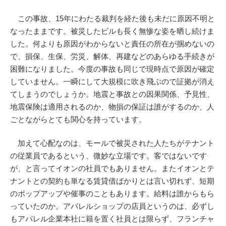
この事故、15年にわたる裁判を経た後も未だに原因不明と
なったままです。被災したビルも長く無惨な姿を晒し続けま
した。何よりも原因がわからないと責任の所在が掴めないの
で、損保、生保、労災、解体、再建などのあらゆる手続きが
困難になりました。今度の事故も同じで現時点で原因が確定
していません。一瞬にして大規模に吹き飛ぶので証拠が消え
てしまうのでしょうか。地震と事故との因果関係、予見性、
地震保険は適用されるのか、物損の保証は誰がするのか、人
ごとながらとても関心を持っています。
加えて心配なのは、モールで被災された人たちがテナント
の従業員であるという、微妙な立場です。客ではないです
が、と言ってイオンの社員でもありません。またイオンとテ
ナントとの契約も単なる賃貸借ばかりとは言い切れず、短期
のポップアップや催事のこともあります。給料は誰からもら
っていたのか。アパレルショップの店員というのは、必ずし
もアパレル企業本社に籍を置く社員とは限らず、フランチャ