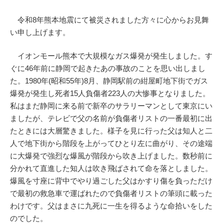
令和8年熊本地震にて被災されました方々に心からお見舞
い申し上げます。
イオンモール熊本で大規模なガス爆発が発生しました。す
ぐに46年前に静岡で起きたあの事故のことを思い出しまし
た。1980年(昭和55年)8月、静岡駅前の紺屋町地下街でガス
爆発が発生し死者15人負傷者223人の大惨事となりました。
私はまだ静岡に来る前で新卒のサラリーマンとして東京にい
ましたが、テレビで父の名前が負傷者リストの一番最初に出
たときには大層驚きました。様子を見に行った父は知人と二
人で地下街から階段を上がってひとり左に曲がり、その途端
に大爆発で強烈な爆風が階段から吹き上げました。数秒前に
分かれて直進した知人は吹き飛ばされて命を落としました。
爆風を寸座に背中でやり過ごした父はかすり傷を負っただけ
で最初の救急車で運ばれたので負傷者リストの筆頭に載った
わけです。父はまさに九死に一生を得るような命拾いをした
のでした。