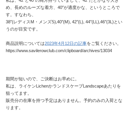
私は、42″と40″の両方持っていまして、42″だとかなり大き
め、長めのルーズな着方、40″が適度かな、というところで
す。すなわち、
38″(レディスM・メンズS),40″(M), 42″(L), 44″(LL),46″(3L)とい
うのが目安です。
商品説明については
2023年4月12日の記事
をご覧ください。
https://www.savilerowclub.com/clipboard/archives/13034
期間が短いので、ご決断はお早めに。
私は、ライケンLichenかランドスケープLandscapeあたりを
狙ってます。
販売分の在庫を持つ予定はありません。予約のみの入荷とな
ります。