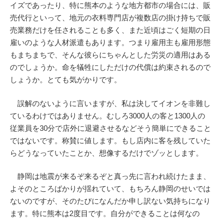
イズであったり、特に熊本のような地方都市の場合には、販
売代行といって、地元の衣料専門店が複数店の掛け持ちで販
売業務だけを任されることも多く、また近頃はごく短期の日
雇いのような人材派遣もあります。つまり雇用主も雇用形態
もまちまちで、そんな彼らにちゃんとした労災の適用はある
のでしょうか。命を犠牲にしただけの代償は約束されるので
しょうか。とても気がかりです。
誤解のないように言いますが、私は決してイオンを非難し
ているわけではありません。むしろ3000人の客と1300人の
従業員を30分で店外に退避させるなどそう簡単にできること
ではないです。称賛に値します。もし店内に客を残していた
らどうなっていたことか、想像するだけでゾッとします。
静岡は地震が来るぞ来るぞと真っ先に言われ続けたまま、
よそのところばかりが揺れていて、もちろん静岡のせいでは
ないのですが、そのたびになんだか申し訳ない気持ちになり
ます。特に熊本は2度目です。自分ができることは何なの