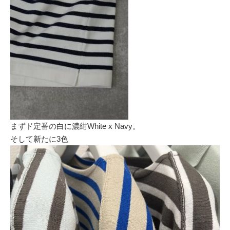
まずド定番の白に濃紺White x Navy。
そして新たに3色