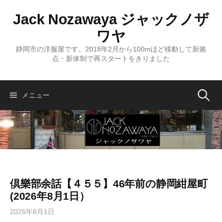
コ
Jack Nozawaya ジャックノザ
ン
テ
ワヤ
ン
静岡市の洋服屋です。2018年2月から100mほど移動して新拠
ツ
点・新体制で再スタートをきりました
へ
ス
キ
検
メニュー
ッ
プ
索:
倶樂部余話【４５５】46年前の静岡紺屋町
(2026年8月1日）
2026年8月1日