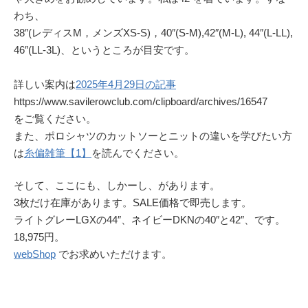
わち、
38″(レディスM，メンズXS-S)，40″(S-M),42″(M-L), 44″(L-LL),
46″(LL-3L)、というところが目安です。
詳しい案内は
2025年4月29日の記事
https://www.savilerowclub.com/clipboard/archives/16547
をご覧ください。
また、ポロシャツのカットソーとニットの違いを学びたい方
は
糸偏雑筆【1】
を読んでください。
そして、ここにも、しかーし、があります。
3枚だけ在庫があります。SALE価格で即売します。
ライトグレーLGXの44″、ネイビーDKNの40″と42″、です。
18,975円。
webShop
でお求めいただけます。