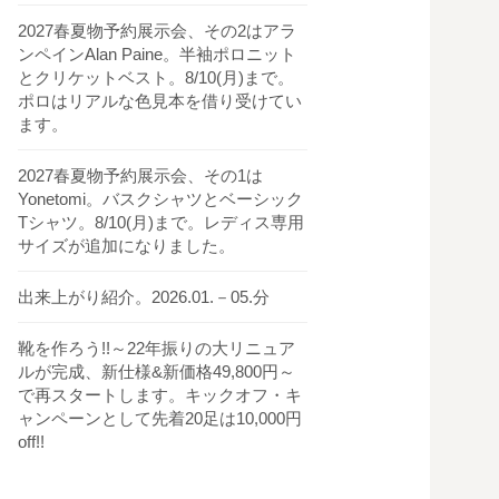
2027春夏物予約展示会、その2はアラ
ンペインAlan Paine。半袖ポロニット
とクリケットベスト。8/10(月)まで。
ポロはリアルな色見本を借り受けてい
ます。
2027春夏物予約展示会、その1は
Yonetomi。バスクシャツとベーシック
Tシャツ。8/10(月)まで。レディス専用
サイズが追加になりました。
出来上がり紹介。2026.01.－05.分
靴を作ろう!!～22年振りの大リニュア
ルが完成、新仕様&新価格49,800円～
で再スタートします。キックオフ・キ
ャンペーンとして先着20足は10,000円
off!!