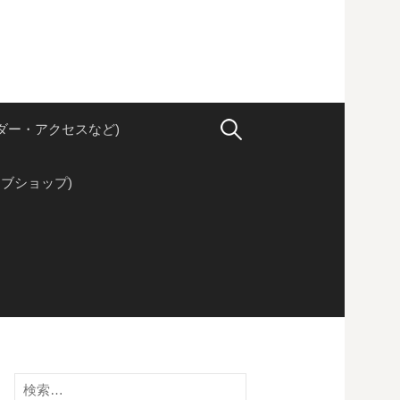
検
ダー・アクセスなど)
索:
ブショップ)
検
索: