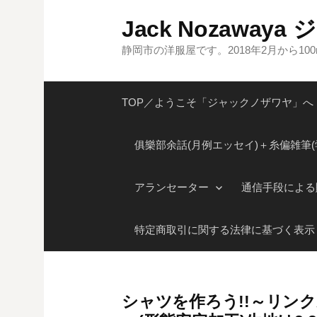
コ
Jack Nozaway
ン
テ
静岡市の洋服屋です。2018年2月から1
ン
ツ
TOP／ようこそ「ジャックノザワヤ」へ
へ
ス
キ
俱樂部余話(月例エッセイ)＋糸偏雑筆(
ッ
プ
アランセーター
通信手段による
特定商取引に関する法律に基づく表示
シャツを作ろう!!～リン