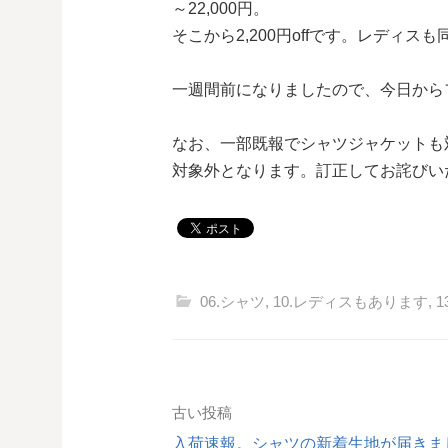
～22,000円。
そこから2,200円offです。レディス
一週間前になりましたので、今日から
なお、一部既報でシャツジャケットも
対象外となります。訂正してお詫びい
06.シャツ
,
10.レディスもあります
,
投
古い投稿
稿
入荷速報。シャツの新着生地が届きま