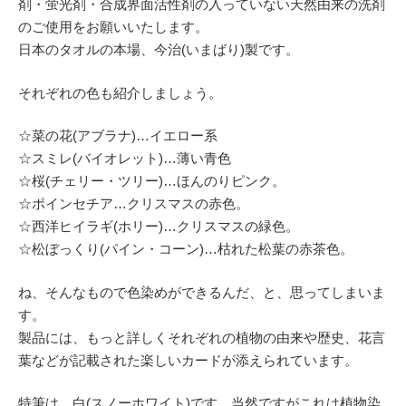
剤・蛍光剤・合成界面活性剤の入っていない天然由来の洗剤
のご使用をお願いいたします。
日本のタオルの本場、今治(いまばり)製です。
それぞれの色も紹介しましょう。
☆菜の花(アブラナ)…イエロー系
☆スミレ(バイオレット)…薄い青色
☆桜(チェリー・ツリー)…ほんのりピンク。
☆ポインセチア…クリスマスの赤色。
☆西洋ヒイラギ(ホリー)…クリスマスの緑色。
☆松ぼっくり(パイン・コーン)…枯れた松葉の赤茶色。
ね、そんなもので色染めができるんだ、と、思ってしまいま
す。
製品には、もっと詳しくそれぞれの植物の由来や歴史、花言
葉などが記載された楽しいカードが添えられています。
特筆は、白(スノーホワイト)です。当然ですがこれは植物染