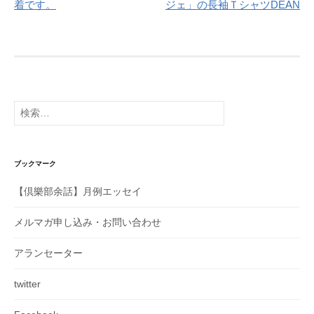
着です。
ジェ」の長袖ＴシャツDEAN
ナ
ビ
ゲ
ー
シ
検
ョ
索:
ン
ブックマーク
【倶樂部余話】月例エッセイ
メルマガ申し込み・お問い合わせ
アランセーター
twitter