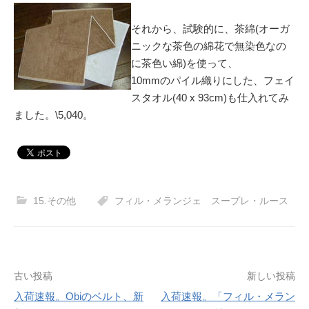
それから、試験的に、茶綿(オーガ
ニックな茶色の綿花で無染色なの
に茶色い綿)を使って、
10mmのパイル織りにした、フェイ
スタオル(40 x 93cm)も仕入れてみ
ました。\5,040。
15.その他
フィル・メランジェ スープレ・ルース
投
古い投稿
新しい投稿
稿
入荷速報。Obiのベルト、新
入荷速報。「フィル・メラン