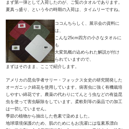
まず第一弾として入荷したのが、ご覧のタオルであります。
夏真っ盛り、という今の時期の入荷は、タイムリーですね。
ココんちらしく、展示会の資料に
は、
こんな25cm四方の小さなタオルに
も
大変気概の込められた解説が付け
られていますので、
まずはそのまま、ここで紹介します。
アメリカの昆虫学者サリー・フォックス女史の研究開発した
オーガニック綿花を使用しています。病害虫に強く有機栽培
しやすい綿花です。農薬の代わりにてんとう虫などの有益昆
虫を使って害虫駆除をしています。柔軟剤等の薬品での加工
は一切していません。
季節の植物から抽出した色素で染めました。
地球環境保護のため、肌のためにもお洗濯には塩素系漂白