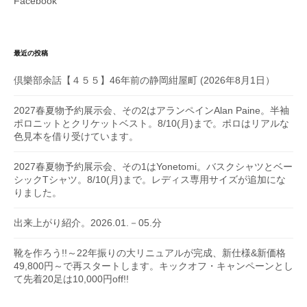
Facebook
最近の投稿
倶樂部余話【４５５】46年前の静岡紺屋町 (2026年8月1日）
2027春夏物予約展示会、その2はアランペインAlan Paine。半袖
ポロニットとクリケットベスト。8/10(月)まで。ポロはリアルな
色見本を借り受けています。
2027春夏物予約展示会、その1はYonetomi。バスクシャツとベー
シックTシャツ。8/10(月)まで。レディス専用サイズが追加にな
りました。
出来上がり紹介。2026.01.－05.分
靴を作ろう!!～22年振りの大リニュアルが完成、新仕様&新価格
49,800円～で再スタートします。キックオフ・キャンペーンとし
て先着20足は10,000円off!!