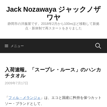
コ
Jack Nozawaya ジャックノザ
ン
テ
ワヤ
ン
静岡市の洋服屋です。2018年2月から100mほど移動して新拠
ツ
点・新体制で再スタートをきりました
へ
ス
キ
検
メニュー
ッ
プ
索:
入荷速報。「スープレ・ルース」のハンカ
チタオル
2009年7月17日
「
フィル・メランジェ
」は、エコと国産に矜持を保つカット
ソー・ブランドとして、