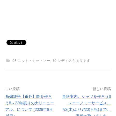
05.ニット・カットソー
,
10.レディスもあります
投
古い投稿
新しい投稿
稿
糸偏雑筆【番外】靴を作ろ
最終案内。シャツを作ろう!!
う!!～22年振りの大リニュー
～エコノミーサービス。
ナ
アル。について (2026年6月
7/2(木)より7/20(月祝)まで。
ビ
16日）
準備が整いました。