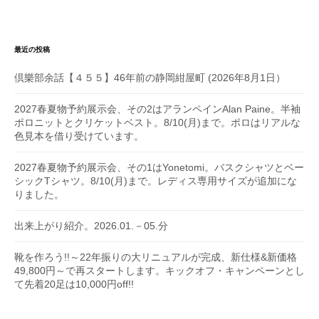
最近の投稿
倶樂部余話【４５５】46年前の静岡紺屋町 (2026年8月1日）
2027春夏物予約展示会、その2はアランペインAlan Paine。半袖
ポロニットとクリケットベスト。8/10(月)まで。ポロはリアルな
色見本を借り受けています。
2027春夏物予約展示会、その1はYonetomi。バスクシャツとベー
シックTシャツ。8/10(月)まで。レディス専用サイズが追加にな
りました。
出来上がり紹介。2026.01.－05.分
靴を作ろう!!～22年振りの大リニュアルが完成、新仕様&新価格
49,800円～で再スタートします。キックオフ・キャンペーンとし
て先着20足は10,000円off!!