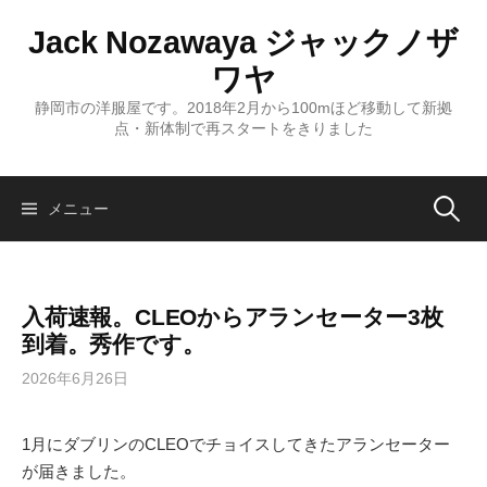
コ
Jack Nozawaya ジャックノザ
ン
テ
ワヤ
ン
静岡市の洋服屋です。2018年2月から100mほど移動して新拠
ツ
点・新体制で再スタートをきりました
へ
ス
キ
検
メニュー
ッ
プ
索:
入荷速報。CLEOからアランセーター3枚
到着。秀作です。
2026年6月26日
1月にダブリンのCLEOでチョイスしてきたアランセーター
が届きました。